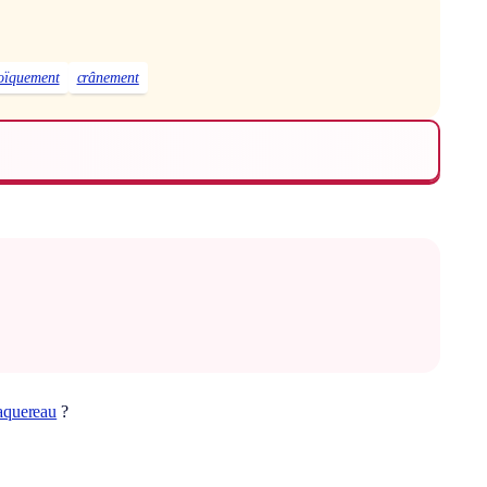
oïquement
crânement
quereau
?