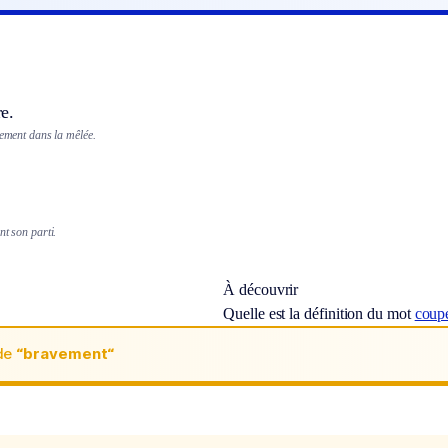
e.
vement dans la mêlée.
nt son parti.
À découvrir
Quelle est la définition du mot
coup
de
“bravement“