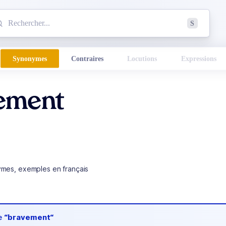
mmencez à chercher un mot dans le dictionnaire :
S
esults found.
Synonymes
Contraires
Locutions
Expressions
ement
ymes, exemples en français
de
“bravement“