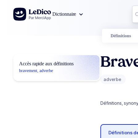
Aller au contenu
Co
Dictionnaire
0
r
Définitions
Brav
Accès rapide aux définitions
bravement, adverbe
adverbe
Définitions, synon
Définitions 