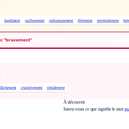
x
hardiment
vaillamment
valeureusement
fièrement
intrépidement
hér
de
“bravement“
x
lâchement
craintivement
timidement
À découvrir
Savez-vous ce que signifie le mot
ma