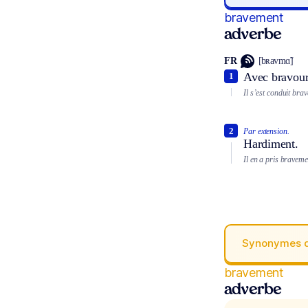
bravement
adverbe
FR
[bʀavmɑ̃]
Avec bravour
1
Il s’est conduit bra
2
Par extension.
Hardiment.
Il en a pris braveme
Synonymes 
bravement
adverbe