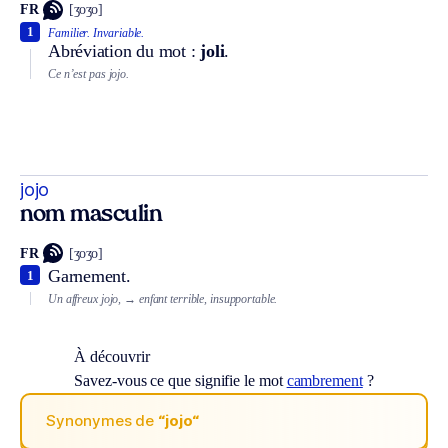
FR
[ʒoʒo]
1
Familier.
Invariable.
Abréviation du mot :
joli
.
Ce n’est pas jojo.
jojo
nom masculin
FR
[ʒoʒo]
Garnement.
1
Un affreux jojo,
→ enfant terrible, insupportable.
À découvrir
Savez-vous ce que signifie le mot
cambrement
?
Synonymes de
“jojo“