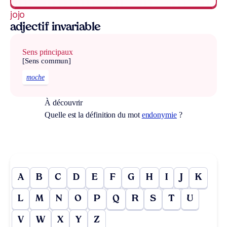
jojo
adjectif invariable
Sens principaux
[Sens commun]
moche
À découvrir
Quelle est la définition du mot
endonymie
?
A
B
C
D
E
F
G
H
I
J
K
L
M
N
O
P
Q
R
S
T
U
V
W
X
Y
Z