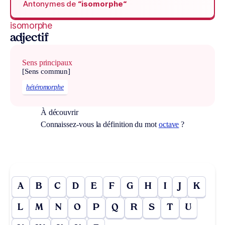
Antonymes de
“isomorphe“
isomorphe
adjectif
Sens principaux
[Sens commun]
hétéromorphe
À découvrir
Connaissez-vous la définition du mot
octave
?
A
B
C
D
E
F
G
H
I
J
K
L
M
N
O
P
Q
R
S
T
U