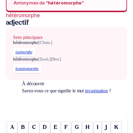
Antonymes de
“hétéromorphe“
hétéromorphe
adjectif
Sens principaux
hétéromorphe
[Chim.]
isomorphe
hétéromorphe
[Zool.]
[Bot.]
homéomorphe
À découvrir
Savez-vous ce que signifie le mot
invagination
?
A
B
C
D
E
F
G
H
I
J
K