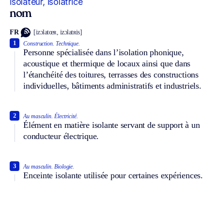
isolateur, isolatrice
nom
FR
[izɔlatœʀ, izɔlatʀis]
1
Construction.
Technique.
Personne spécialisée dans l’isolation phonique,
acoustique et thermique de locaux ainsi que dans
l’étanchéité des toitures, terrasses des constructions
individuelles, bâtiments administratifs et industriels.
2
Au masculin.
Électricité.
Élément en matière isolante servant de support à un
conducteur électrique.
3
Au masculin.
Biologie.
Enceinte isolante utilisée pour certaines expériences.