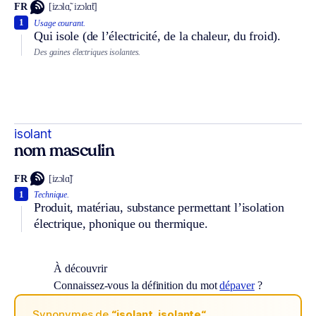
FR
[izɔlɑ̃, izɔlɑ̃t]
1
Usage courant.
Qui isole (de l’électricité, de la chaleur, du froid).
Des gaines électriques isolantes.
isolant
nom masculin
FR
[izɔlɑ̃]
1
Technique.
Produit, matériau, substance permettant l’isolation
électrique, phonique ou thermique.
À découvrir
Connaissez-vous la définition du mot
dépaver
?
Synonymes de
“isolant, isolante“