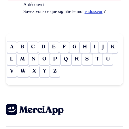
À découvrir
Savez-vous ce que signifie le mot
endosseur
?
A
B
C
D
E
F
G
H
I
J
K
L
M
N
O
P
Q
R
S
T
U
V
W
X
Y
Z