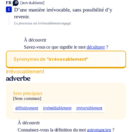
FR
[iʀevɔkabləmɑ̃]
D’une manière irrévocable, sans possibilité d’y
1
revenir.
Le processus est irrévocablement engagé.
À découvrir
Savez-vous ce que signifie le mot
déculturer
?
Synonymes de
“irrévocablement“
irrévocablement
adverbe
Sens principaux
[Sens commun]
définitivement
irrémédiablement
irréversiblement
À découvrir
Connaissez-vous la définition du mot
astromancien
?