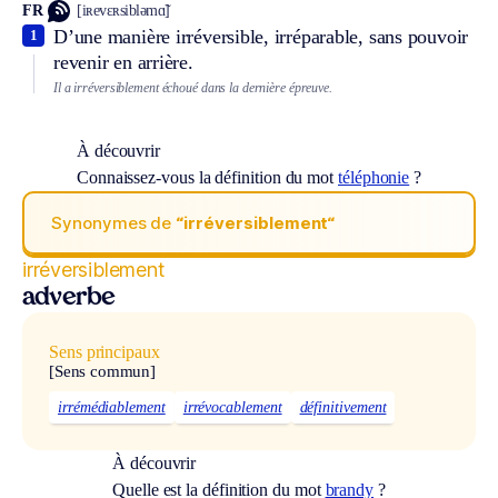
FR
[iʀevɛʀsibləmɑ̃]
D’une manière irréversible, irréparable, sans pouvoir
1
revenir en arrière.
Il a irréversiblement échoué dans la dernière épreuve.
À découvrir
Connaissez-vous la définition du mot
téléphonie
?
Synonymes de
“irréversiblement“
irréversiblement
adverbe
Sens principaux
[Sens commun]
irrémédiablement
irrévocablement
définitivement
À découvrir
Quelle est la définition du mot
brandy
?