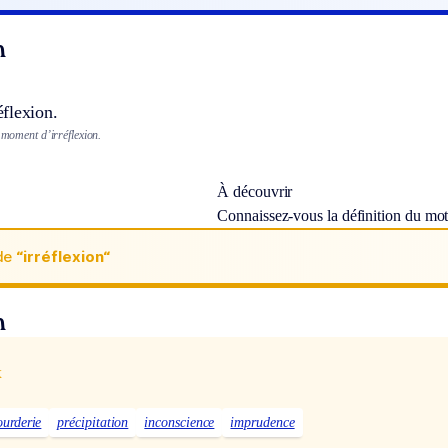
n
flexion.
n moment d’irréflexion.
À découvrir
Connaissez-vous la définition du mo
de
“irréflexion“
n
x
ourderie
précipitation
inconscience
imprudence