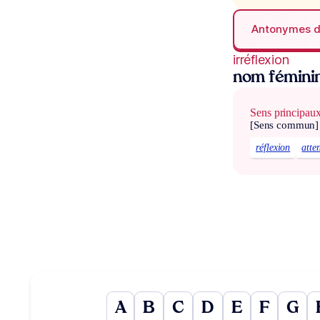
Antonymes 
irréflexion
nom fémini
Sens principau
[Sens commun]
réflexion
atte
A
B
C
D
E
F
G