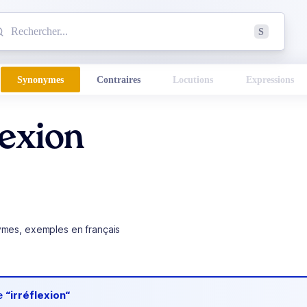
mmencez à chercher un mot dans le dictionnaire :
S
esults found.
Synonymes
Contraires
Locutions
Expressions
lexion
ymes, exemples en français
de
“irréflexion“