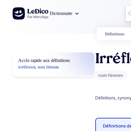
Aller au contenu
Co
Dictionnaire
0
r
Définitions
Irréf
Accès rapide aux définitions
irréflexion, nom féminin
nom féminin
Définitions, synon
Définitions 