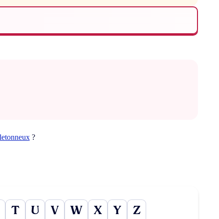
letonneux
?
T
U
V
W
X
Y
Z