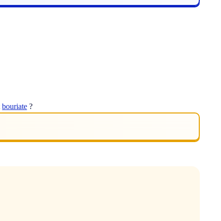
t
bouriate
?