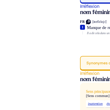
irréflexion
nom fémini
FR
[iʀeflɛksjɔ̃]
Manque de ré
1
Il a dit cela dans u
Synonymes 
irréflexion
nom fémini
Sens principau
[Sens commun]
inattention
ét