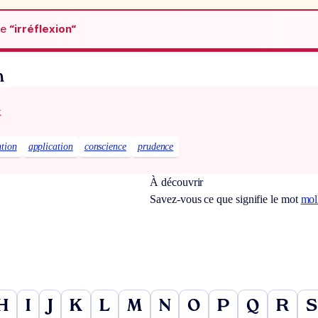
de
“irréflexion“
n
x
ntion
application
conscience
prudence
À découvrir
Savez-vous ce que signifie le mot
mol
H
I
J
K
L
M
N
O
P
Q
R
S