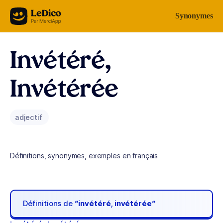
Aller au contenu
Synonymes
Invétéré,
Invétérée
adjectif
Définitions, synonymes, exemples en français
Définitions de
“invétéré, invétérée“