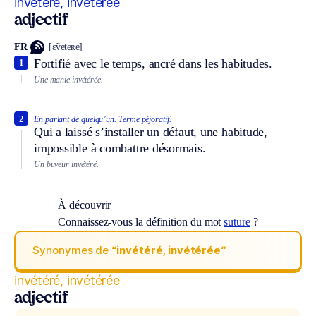
invétéré, invétérée
adjectif
FR
[ɛ̃veteʀe]
Fortifié avec le temps, ancré dans les habitudes.
1
Une manie invétérée.
2
En parlant de quelqu’un.
Terme péjoratif.
Qui a laissé s’installer un défaut, une habitude,
impossible à combattre désormais.
Un buveur invétéré.
À découvrir
Connaissez-vous la définition du mot
suture
?
Synonymes de
“invétéré, invétérée“
invétéré, invétérée
adjectif