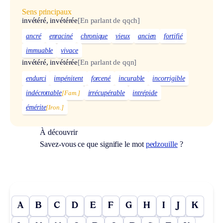
Sens principaux
invétéré, invétérée
[En parlant de qqch]
ancré
enraciné
chronique
vieux
ancien
fortifié
immuable
vivace
invétéré, invétérée
[En parlant de qqn]
endurci
impénitent
forcené
incurable
incorrigible
indécrottable
[Fam.]
irrécupérable
intrépide
émérite
[Iron.]
À découvrir
Savez-vous ce que signifie le mot
pedzouille
?
A
B
C
D
E
F
G
H
I
J
K