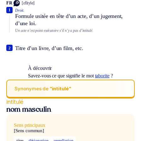
FR
[ɛ̃tityle]
1
Droit.
Formule usitée en tête d’un acte, d’un jugement,
d’une loi.
Un acte n’est point exécutoire s’il n’y a pas d’intitulé.
Titre d’un livre, d’un film, etc.
2
À découvrir
Savez-vous ce que signifie le mot
taborite
?
Synonymes de
“intitulé“
intitulé
nom masculin
Sens principaux
[Sens commun]
titre
désignation
appellation