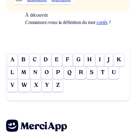
À découvrir
Connaissez-vous la définition du mot
cortès
?
A
B
C
D
E
F
G
H
I
J
K
L
M
N
O
P
Q
R
S
T
U
V
W
X
Y
Z