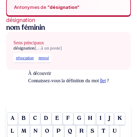
Antonymes de
“désignation“
désignation
nom féminin
Sens principaux
désignation
[…à un poste]
révocation
renvoi
À découvrir
Connaissez-vous la définition du mot
îlet
?
A
B
C
D
E
F
G
H
I
J
K
L
M
N
O
P
Q
R
S
T
U