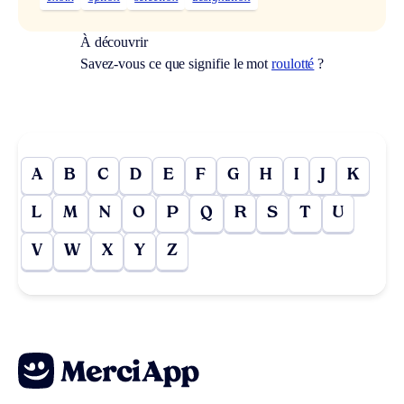
À découvrir
Savez-vous ce que signifie le mot
roulotté
?
A
B
C
D
E
F
G
H
I
J
K
L
M
N
O
P
Q
R
S
T
U
V
W
X
Y
Z