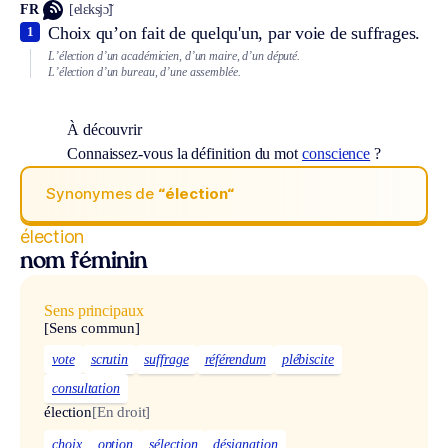
FR
[elɛksjɔ̃]
Choix qu’on fait de quelqu'un, par voie de suffrages.
1
L’élection d’un académicien, d’un maire, d’un député.
L’élection d’un bureau, d’une assemblée.
À découvrir
Connaissez-vous la définition du mot
conscience
?
Synonymes de
“élection“
élection
nom féminin
Sens principaux
[Sens commun]
vote
scrutin
suffrage
référendum
plébiscite
consultation
élection
[En droit]
choix
option
sélection
désignation