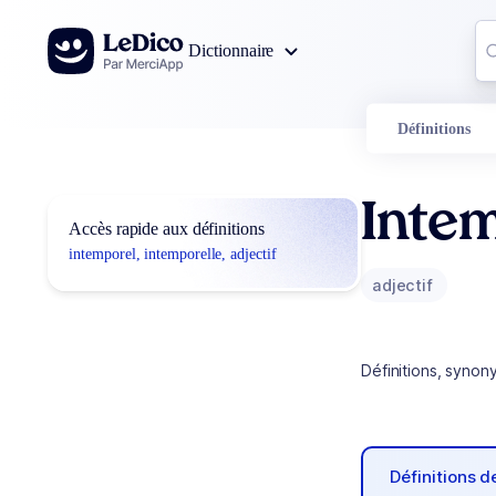
Aller au contenu
Co
Dictionnaire
0
r
Définitions
Intem
Accès rapide aux définitions
intemporel, intemporelle, adjectif
adjectif
Définitions, synon
Définitions 