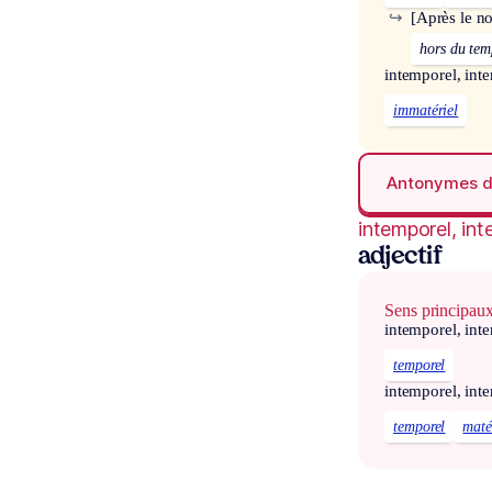
↪
[Après le n
hors du tem
intemporel, int
immatériel
Antonymes 
intemporel, int
adjectif
Sens principau
intemporel, int
temporel
intemporel, int
temporel
maté