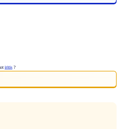
mot
iritis
?