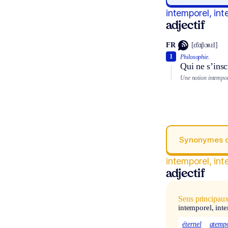
intemporel, int
adjectif
FR
[ɛ̃tɑ̃pɔʀɛl]
1
Philosophie.
Qui ne s’insc
Une notion intempor
Synonymes 
intemporel, int
adjectif
Sens principau
intemporel, int
éternel
atempo