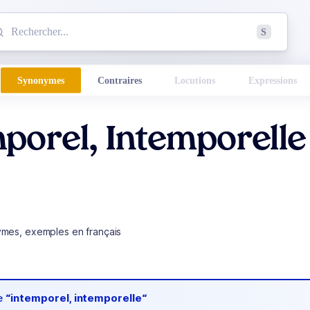
mmencez à chercher un mot dans le dictionnaire :
S
esults found.
Synonymes
Contraires
Locutions
Expressions
porel, Intemporelle
ymes, exemples en français
de
“intemporel, intemporelle“