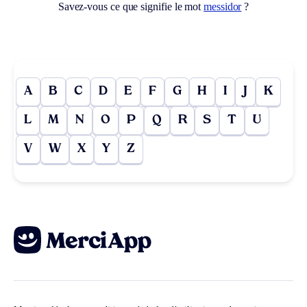
Savez-vous ce que signifie le mot
messidor
?
A
B
C
D
E
F
G
H
I
J
K
L
M
N
O
P
Q
R
S
T
U
V
W
X
Y
Z