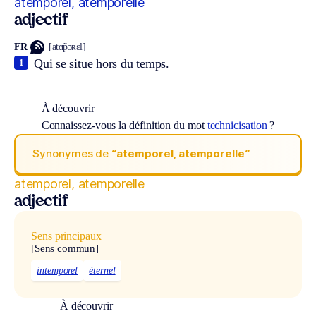
atemporel, atemporelle
adjectif
FR
[atɑ̃pɔʀɛl]
Qui se situe hors du temps.
1
À découvrir
Connaissez-vous la définition du mot
technicisation
?
Synonymes de
“atemporel, atemporelle“
atemporel, atemporelle
adjectif
Sens principaux
[Sens commun]
intemporel
éternel
À découvrir