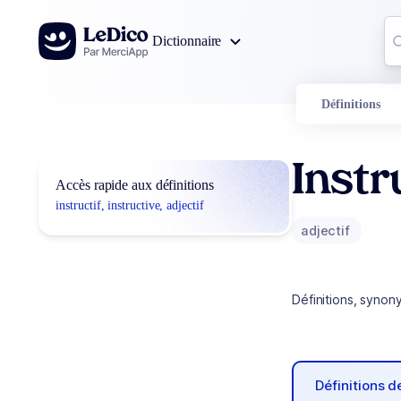
Aller au contenu
Co
Dictionnaire
0
r
Définitions
Instr
Accès rapide aux définitions
instructif, instructive, adjectif
adjectif
Définitions, synon
Définitions 