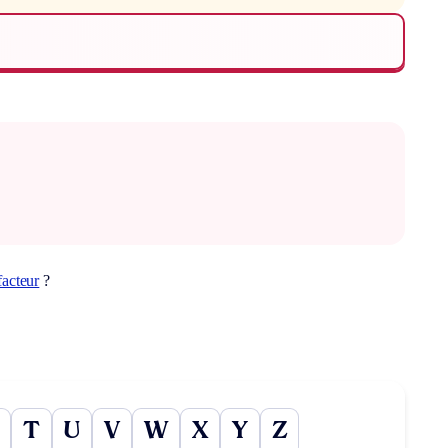
facteur
?
T
U
V
W
X
Y
Z