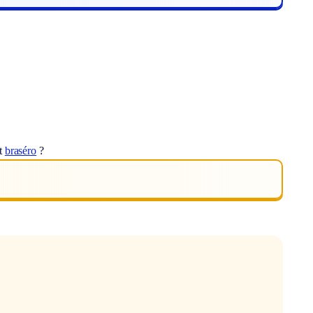
ot
braséro
?