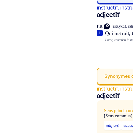
instructif, instr
adjectif
FR
[ɛ̃stʀyktif, ɛ̃s
Qui instruit,
1
Livre, entretien instr
Synonymes 
instructif, instr
adjectif
Sens principau
[Sens commun]
édifiant
éduca