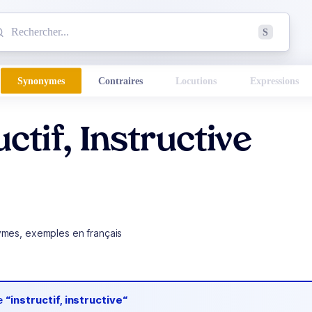
mmencez à chercher un mot dans le dictionnaire :
S
esults found.
Synonymes
Contraires
Locutions
Expressions
uctif, Instructive
ymes, exemples en français
de
“instructif, instructive“