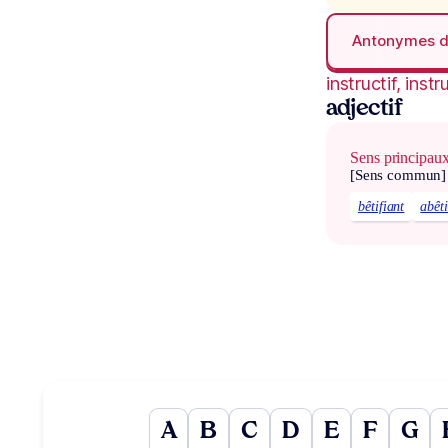
Antonymes 
instructif, instr
adjectif
Sens principau
[Sens commun]
bêtifiant
abêti
A
B
C
D
E
F
G