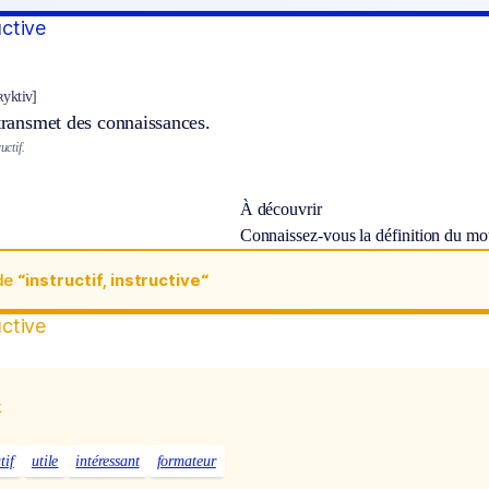
uctive
tʀyktiv]
 transmet des connaissances.
uctif.
À découvrir
Connaissez-vous la définition du m
de
“instructif, instructive“
uctive
x
tif
utile
intéressant
formateur