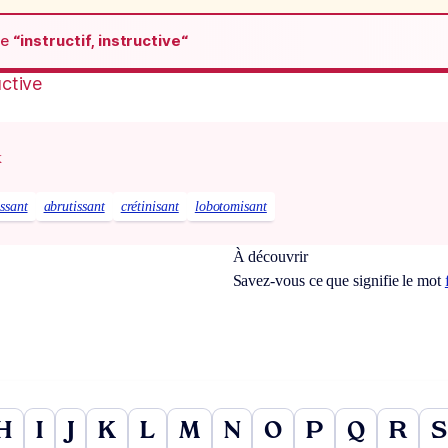
de
“instructif, instructive“
uctive
x
ssant
abrutissant
crétinisant
lobotomisant
À découvrir
Savez-vous ce que signifie le mot
H
I
J
K
L
M
N
O
P
Q
R
S