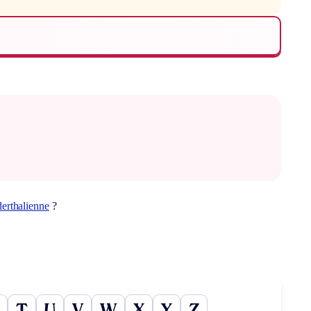
erthalienne
?
T
U
V
W
X
Y
Z