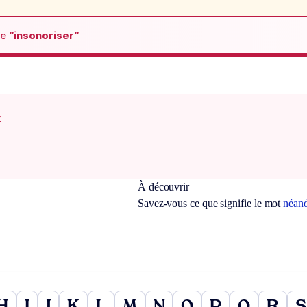
de
“insonoriser“
x
À découvrir
Savez-vous ce que signifie le mot
néand
H
I
J
K
L
M
N
O
P
Q
R
S