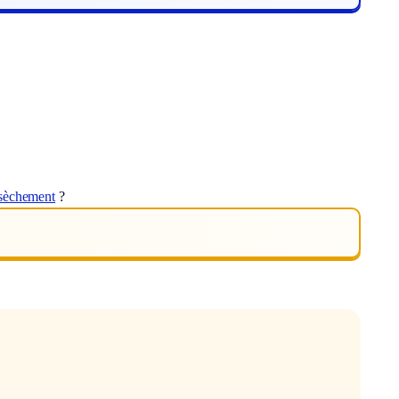
sèchement
?