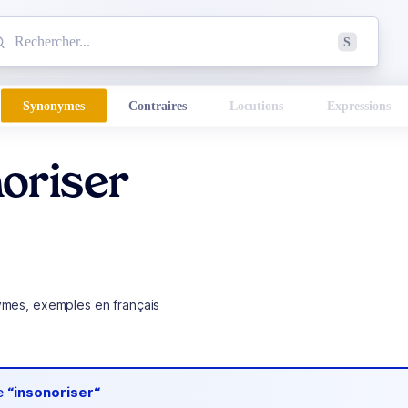
mmencez à chercher un mot dans le dictionnaire :
S
esults found.
Synonymes
Contraires
Locutions
Expressions
oriser
ymes, exemples en français
de
“insonoriser“