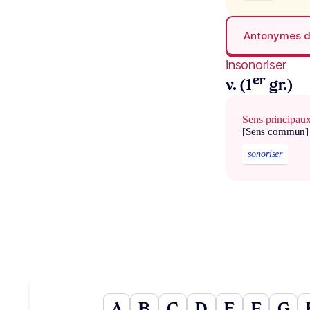
Antonymes 
insonoriser
er
v. (1
gr.)
Sens principau
[Sens commun]
sonoriser
A
B
C
D
E
F
G