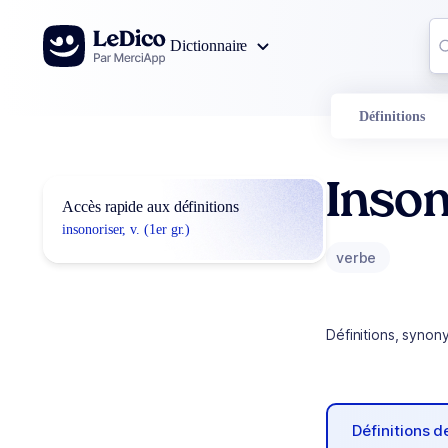
Aller au contenu
Co
Dictionnaire
0
r
Définitions
Inson
Accès rapide aux définitions
insonoriser, v. (1er gr.)
verbe
Définitions, synon
Définitions 