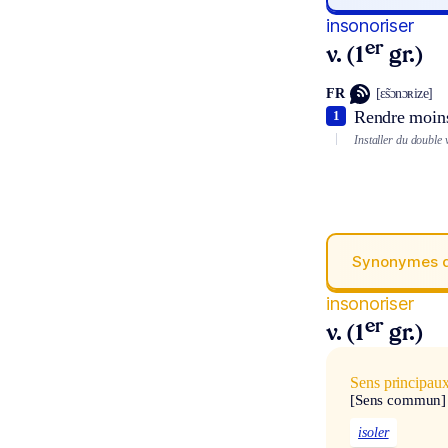
insonoriser
er
v. (1
gr.)
FR
[ɛ̃sɔnɔʀize]
Rendre moins
1
Installer du double
Synonymes 
insonoriser
er
v. (1
gr.)
Sens principau
[Sens commun]
isoler