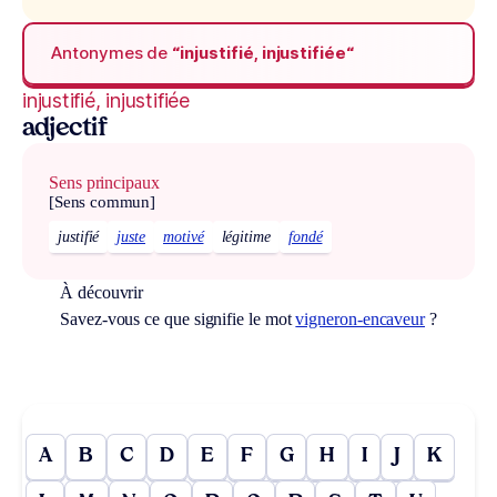
Antonymes de
“injustifié, injustifiée“
injustifié, injustifiée
adjectif
Sens principaux
[Sens commun]
justifié
juste
motivé
légitime
fondé
À découvrir
Savez-vous ce que signifie le mot
vigneron-encaveur
?
A
B
C
D
E
F
G
H
I
J
K