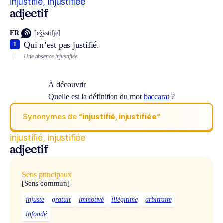
injustifié, injustifiée
adjectif
FR
[ɛ̃ʒystifje]
Qui n’est pas justifié.
1
Une absence injustifiée.
À découvrir
Quelle est la définition du mot
baccarat
?
Synonymes de
“injustifié, injustifiée“
injustifié, injustifiée
adjectif
Sens principaux
[Sens commun]
injuste
gratuit
immotivé
illégitime
arbitraire
infondé