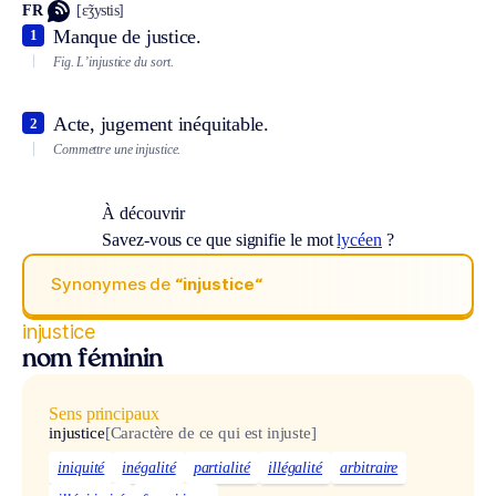
FR
[ɛ̃ʒystis]
Manque de justice.
1
Fig.
L’injustice du sort.
Acte, jugement inéquitable.
2
Commettre une injustice.
À découvrir
Savez-vous ce que signifie le mot
lycéen
?
Synonymes de
“injustice“
injustice
nom féminin
Sens principaux
injustice
[Caractère de ce qui est injuste]
iniquité
inégalité
partialité
illégalité
arbitraire