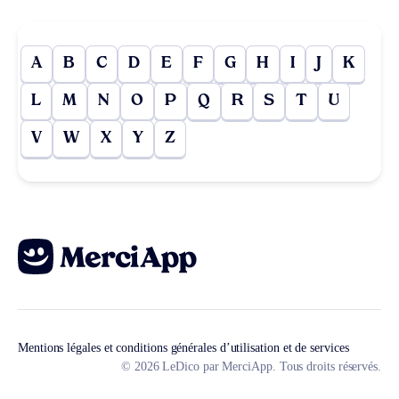
A
B
C
D
E
F
G
H
I
J
K
L
M
N
O
P
Q
R
S
T
U
V
W
X
Y
Z
Mentions légales et conditions générales d’utilisation et de services
© 2026 LeDico par MerciApp. Tous droits réservés.