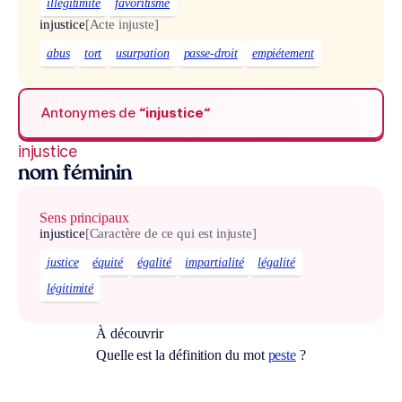
illégitimité
favoritisme
injustice
[Acte injuste]
abus
tort
usurpation
passe-droit
empiétement
Antonymes de
“injustice“
injustice
nom féminin
Sens principaux
injustice
[Caractère de ce qui est injuste]
justice
équité
égalité
impartialité
légalité
légitimité
À découvrir
Quelle est la définition du mot
peste
?