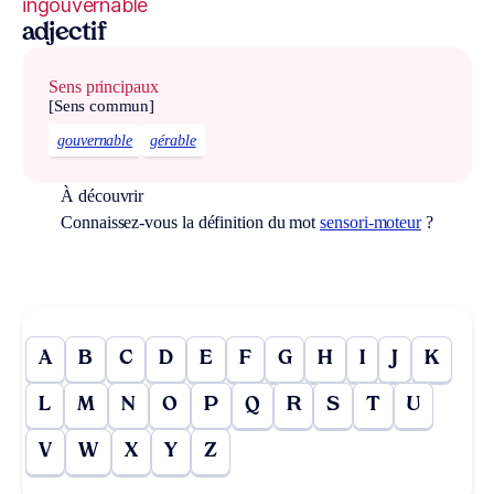
ingouvernable
adjectif
Sens principaux
[Sens commun]
gouvernable
gérable
À découvrir
Connaissez-vous la définition du mot
sensori-moteur
?
A
B
C
D
E
F
G
H
I
J
K
L
M
N
O
P
Q
R
S
T
U
V
W
X
Y
Z