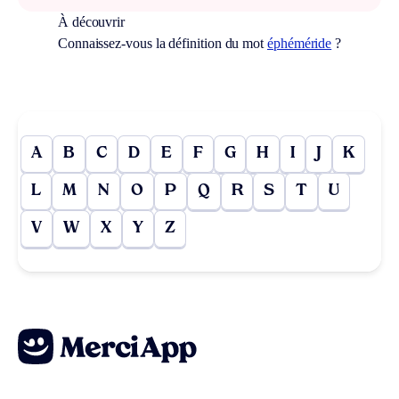
À découvrir
Connaissez-vous la définition du mot
éphéméride
?
A
B
C
D
E
F
G
H
I
J
K
L
M
N
O
P
Q
R
S
T
U
V
W
X
Y
Z