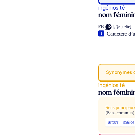
ingéniosité
nom fémini
FR
[ɛ̃ʒenjozite]
Caractère d’
1
Synonymes 
ingéniosité
nom fémini
Sens principau
[Sens commun]
astuce
malice