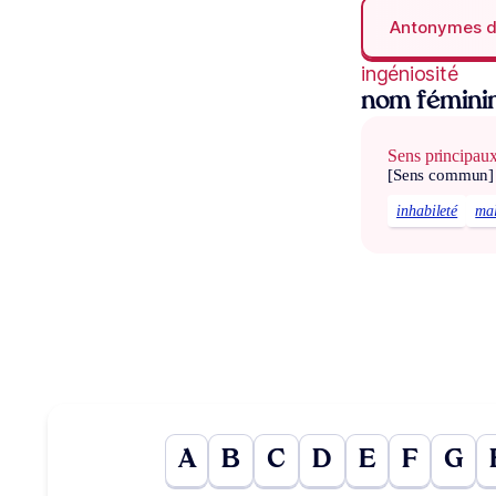
Antonymes 
ingéniosité
nom fémini
Sens principau
[Sens commun]
inhabileté
mal
A
B
C
D
E
F
G