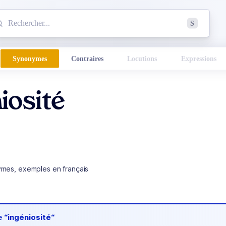
mmencez à chercher un mot dans le dictionnaire :
S
esults found.
Synonymes
Contraires
Locutions
Expressions
iosité
ymes, exemples en français
de
“ingéniosité“