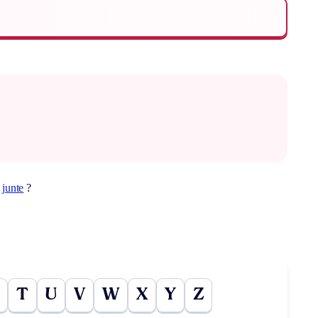
t
junte
?
T
U
V
W
X
Y
Z