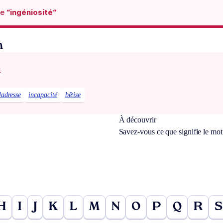
de
“ingéniosité“
n
x
adresse
incapacité
bêtise
À découvrir
Savez-vous ce que signifie le mo
H
I
J
K
L
M
N
O
P
Q
R
S