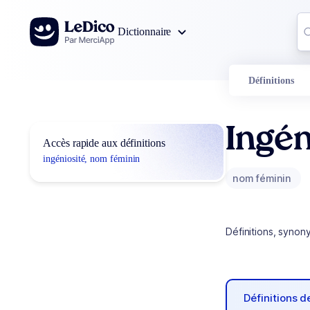
Aller au contenu
Co
Dictionnaire
0
r
Définitions
Ingén
Accès rapide aux définitions
ingéniosité, nom féminin
nom féminin
Définitions, synon
Définitions 