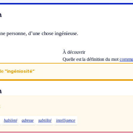
n
une personne, d’une chose ingénieuse.
À découvrir
Quelle est la définition du mot
commun
de
“ingéniosité“
n
x
habileté
adresse
subtilité
intelligence