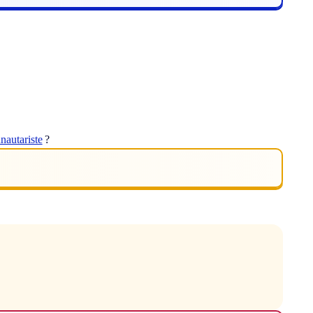
autariste
?