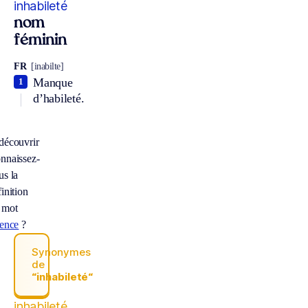
inhabileté
nom
féminin
FR
[inabilte]
Manque
1
d’habileté.
découvrir
nnaissez-
us la
inition
 mot
ience
?
Synonymes
de
“inhabileté“
inhabileté