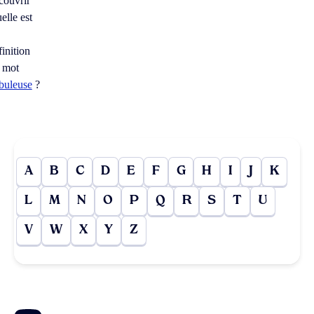
couvrir
elle est
finition
 mot
buleuse
?
A
B
C
D
E
F
G
H
I
J
K
L
M
N
O
P
Q
R
S
T
U
V
W
X
Y
Z