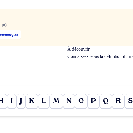
x
qqn)
ommuniquer
À découvrir
Connaissez-vous la définition du 
H
I
J
K
L
M
N
O
P
Q
R
S