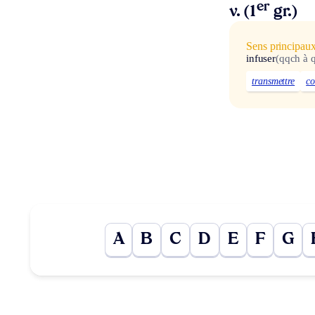
er
v. (1
gr.)
Sens principau
infuser
(qqch à 
transmettre
c
A
B
C
D
E
F
G