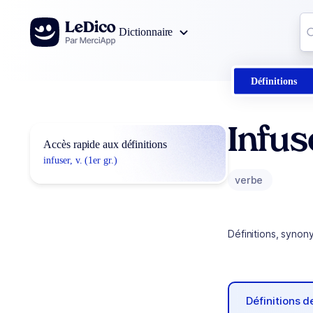
Aller au contenu
Co
Dictionnaire
0
r
Définitions
Infus
Accès rapide aux définitions
infuser, v. (1er gr.)
verbe
Définitions, synon
Définitions 