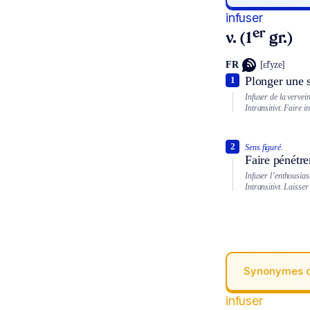
infuser
er
v. (1
gr.)
FR
[ɛ̃fyze]
Plonger une s
1
Infuser de la vervein
Intransitivt.
Faire in
2
Sens figuré.
Faire pénétre
Infuser l’enthousia
Intransitivt.
Laisser 
Synonymes 
infuser