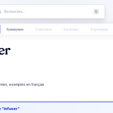
mmencez à chercher un mot dans le dictionnaire :
S
esults found.
Synonymes
Contraires
Locutions
Expressions
er
ymes, exemples en français
de
“infuser“