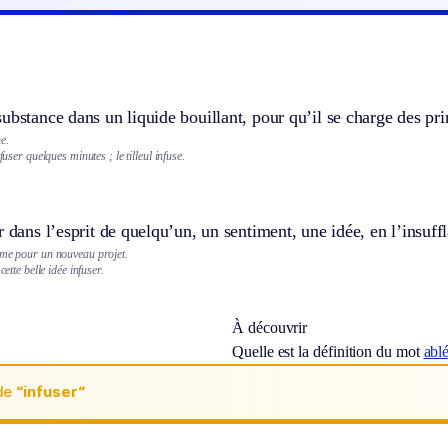
ubstance dans un liquide bouillant, pour qu’il se charge des prin
e.
fuser quelques minutes ; le tilleul infuse.
r dans l’esprit de quelqu’un, un sentiment, une idée, en l’insuffl
sme pour un nouveau projet.
cette belle idée infuser.
À découvrir
Quelle est la définition du mot
abl
de
“infuser“