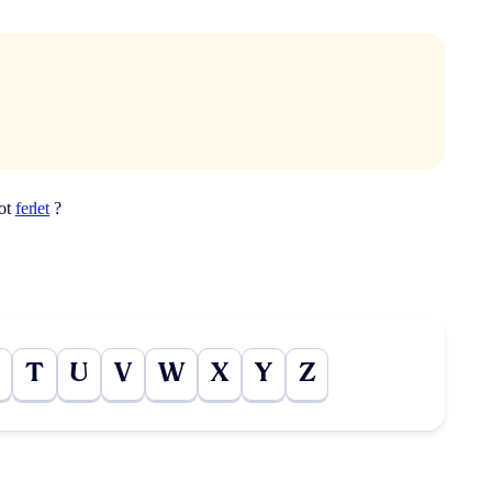
mot
ferlet
?
T
U
V
W
X
Y
Z