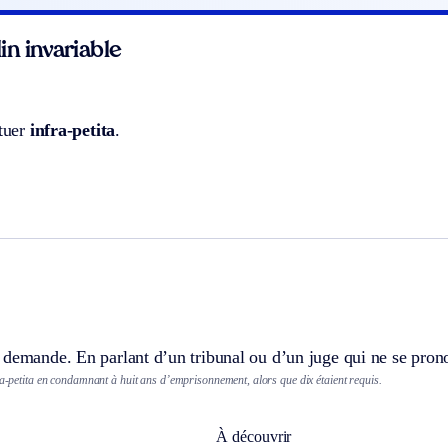
n invariable
atuer
infra-petita
.
demande. En parlant d’un tribunal ou d’un juge qui ne se pronon
ra-petita en condamnant à huit ans d’emprisonnement, alors que dix étaient requis.
À découvrir