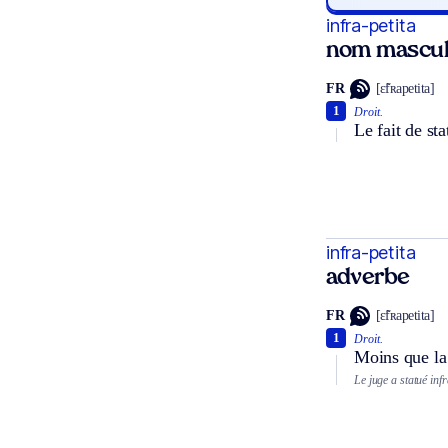
infra-petita
nom masculi
FR
[ɛ̃fʀapetita]
1
Droit.
Le fait de st
infra-petita
adverbe
FR
[ɛ̃fʀapetita]
1
Droit.
Moins que la 
Le juge a statué inf