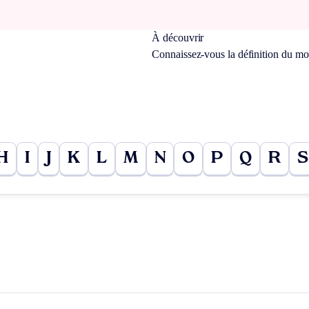
À découvrir
Connaissez-vous la définition du m
H
I
J
K
L
M
N
O
P
Q
R
S