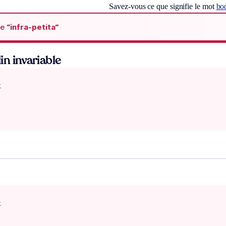
Savez-vous ce que signifie le mot
bo
de
“infra-petita“
n invariable
x
x