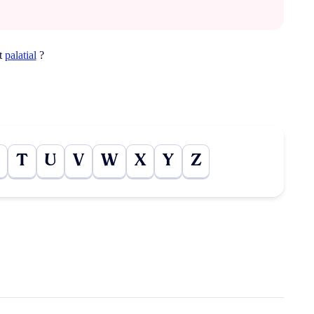
ot
palatial
?
T
U
V
W
X
Y
Z