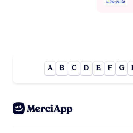
ultra-petita
A
B
C
D
E
F
G