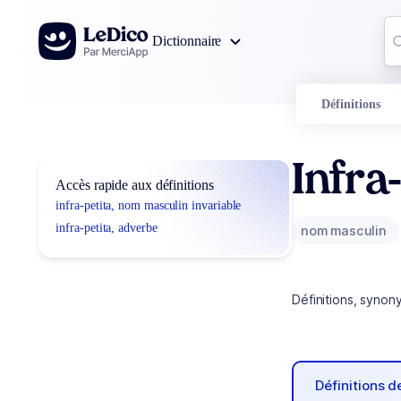
Aller au contenu
Co
Dictionnaire
0
r
Définitions
Infra
Accès rapide aux définitions
infra-petita, nom masculin invariable
infra-petita, adverbe
nom masculin
Définitions, synon
Définitions 