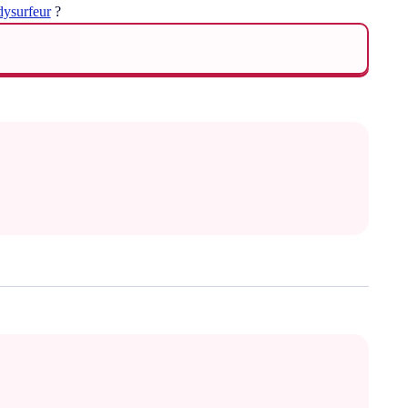
dysurfeur
?