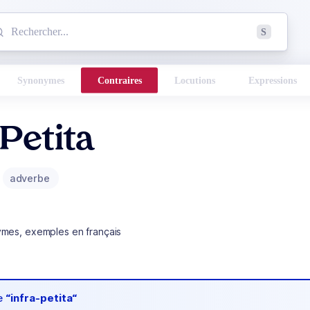
mmencez à chercher un mot dans le dictionnaire :
S
esults found.
Synonymes
Contraires
Locutions
Expressions
-Petita
adverbe
ymes, exemples en français
de
“infra-petita“