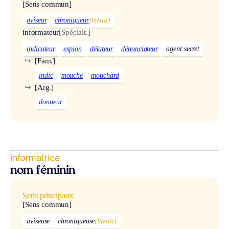
[Sens commun]
aviseur
chroniqueur
[Vieilli]
informateur
[Spécialt.]
indicateur
espion
délateur
dénonciateur
agent secret
↪
[Fam.]
indic
mouche
mouchard
↪
[Arg.]
donneur
informatrice
nom féminin
Sens principaux
[Sens commun]
aviseuse
chroniqueuse
[Vieilli]