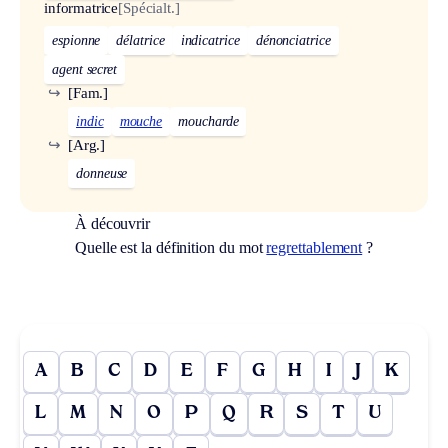
informatrice
[Spécialt.]
espionne
délatrice
indicatrice
dénonciatrice
agent secret
↪
[Fam.]
indic
mouche
moucharde
↪
[Arg.]
donneuse
À découvrir
Quelle est la définition du mot
regrettablement
?
A
B
C
D
E
F
G
H
I
J
K
L
M
N
O
P
Q
R
S
T
U