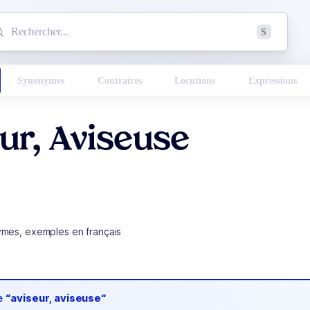
mmencez à chercher un mot dans le dictionnaire :
S
esults found.
Synonymes
Contraires
Locutions
Expressions
ur, Aviseuse
ymes, exemples en français
de
“aviseur, aviseuse“