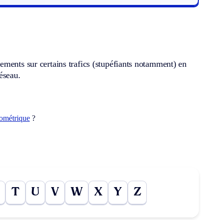
ements sur certains trafics (stupéfiants notamment) en
réseau.
ométrique
?
T
U
V
W
X
Y
Z