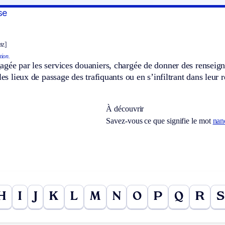
se
øz]
tion.
gée par les services douaniers, chargée de donner des renseign
les lieux de passage des trafiquants ou en s’infiltrant dans leur 
À découvrir
Savez-vous ce que signifie le mot
nan
H
I
J
K
L
M
N
O
P
Q
R
S