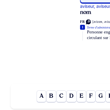
aviseur, aviseu
nom
FR
[avizœʀ, aviz
1
Terme d’administra
Personne enga
circulant sur 
A
B
C
D
E
F
G