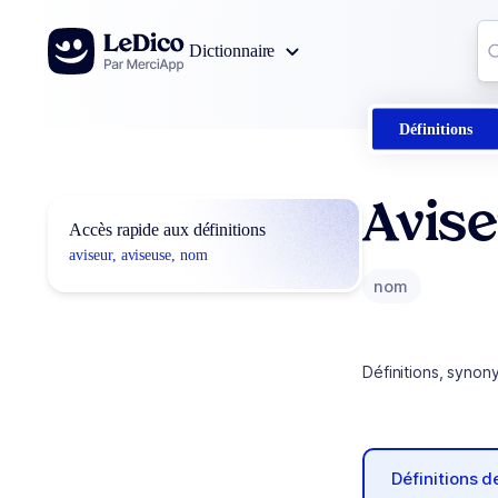
Aller au contenu
Co
Dictionnaire
0
r
Définitions
Avise
Accès rapide aux définitions
aviseur, aviseuse, nom
nom
Définitions, synon
Définitions 