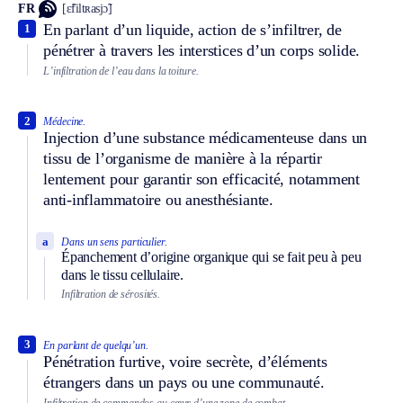
FR
[ɛ̃filtʀasjɔ̃]
En parlant d’un liquide, action de s’infiltrer, de
1
pénétrer à travers les interstices d’un corps solide.
L’infiltration de l’eau dans la toiture.
2
Médecine.
Injection d’une substance médicamenteuse dans un
tissu de l’organisme de manière à la répartir
lentement pour garantir son efficacité, notamment
anti-inflammatoire ou anesthésiante.
a
Dans un sens particulier.
Épanchement d’origine organique qui se fait peu à peu
dans le tissu cellulaire.
Infiltration de sérosités.
3
En parlant de quelqu’un.
Pénétration furtive, voire secrète, d’éléments
étrangers dans un pays ou une communauté.
Infiltration de commandos au cœur d’une zone de combat.