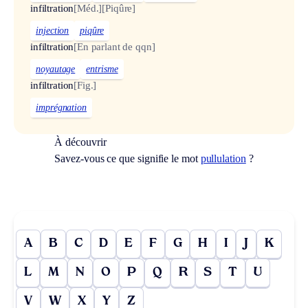
infiltration
[Méd.]
[Piqûre]
injection
piqûre
infiltration
[En parlant de qqn]
noyautage
entrisme
infiltration
[Fig.]
imprégnation
À découvrir
Savez-vous ce que signifie le mot
pullulation
?
A
B
C
D
E
F
G
H
I
J
K
L
M
N
O
P
Q
R
S
T
U
V
W
X
Y
Z