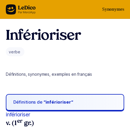
Aller au contenu
Synonymes
Inférioriser
verbe
Définitions, synonymes, exemples en français
Définitions de
“inférioriser“
inférioriser
er
v. (1
gr.)