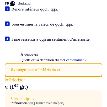
FR
[ɛ̃feʀjɔʀize]
Rendre inférieur qqch, qqn.
1
Sous-estimer la valeur de qqch, qqn.
2
Faire ressentir à qqn un sentiment d’infériorité.
3
À découvrir
Quelle est la définition du mot
cantonaliser
?
Synonymes de
“inférioriser“
inférioriser
er
v. (1
gr.)
Sens principaux
inférioriser
(qqn)
[Traiter avec mépris]