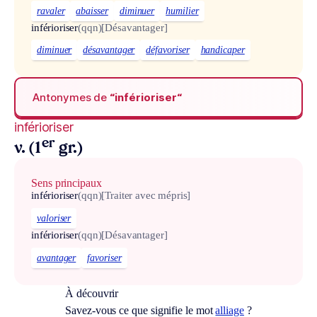
ravaler
abaisser
diminuer
humilier
inférioriser
(qqn)
[Désavantager]
diminuer
désavantager
défavoriser
handicaper
Antonymes de
“inférioriser“
inférioriser
er
v. (1
gr.)
Sens principaux
inférioriser
(qqn)
[Traiter avec mépris]
valoriser
inférioriser
(qqn)
[Désavantager]
avantager
favoriser
À découvrir
Savez-vous ce que signifie le mot
alliage
?