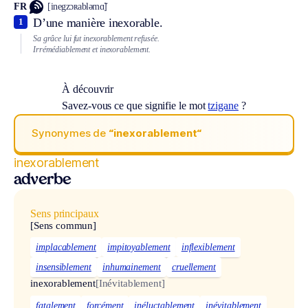
FR
[inegzɔʀabləmɑ̃]
D’une manière inexorable.
1
Sa grâce lui fut inexorablement refusée.
Irrémédiablement et inexorablement.
À découvrir
Savez-vous ce que signifie le mot
tzigane
?
Synonymes de
“inexorablement“
inexorablement
adverbe
Sens principaux
[Sens commun]
implacablement
impitoyablement
inflexiblement
insensiblement
inhumainement
cruellement
inexorablement
[Inévitablement]
fatalement
forcément
inéluctablement
inévitablement