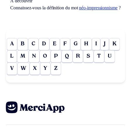
À découvrir
Connaissez-vous la définition du mot
néo-impressionnisme
?
A
B
C
D
E
F
G
H
I
J
K
L
M
N
O
P
Q
R
S
T
U
V
W
X
Y
Z