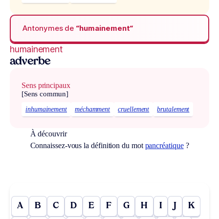
Antonymes de
“humainement“
humainement
adverbe
Sens principaux
[Sens commun]
inhumainement
méchamment
cruellement
brutalement
À découvrir
Connaissez-vous la définition du mot
pancréatique
?
A
B
C
D
E
F
G
H
I
J
K