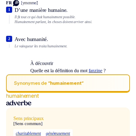
FR
[ymɛnmɑ̃]
D’une manière humaine.
1
Il fit tout ce qui était humainement possible.
Humainement parlant, les choses doivent arriver ainsi.
Avec humanité.
2
Le vainqueur les traita humainement.
À découvrir
Quelle est la définition du mot
fanzine
?
Synonymes de
“humainement“
humainement
adverbe
Sens principaux
[Sens commun]
charitablement
généreusement