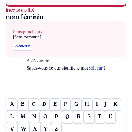
inexorabilité
nom féminin
Sens principaux
[Sens commun]
clémence
À découvrir
Savez-vous ce que signifie le mot
solveur
?
A
B
C
D
E
F
G
H
I
J
K
L
M
N
O
P
Q
R
S
T
U
V
W
X
Y
Z