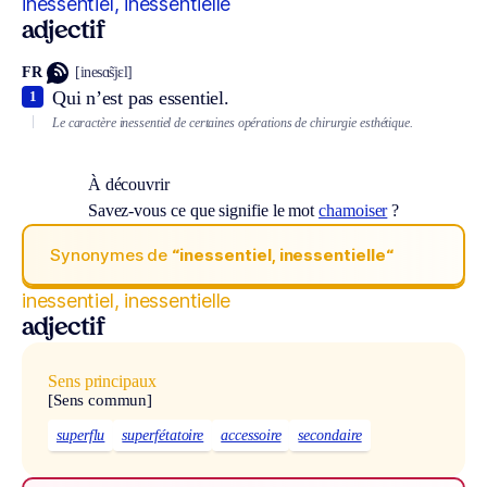
inessentiel, inessentielle
adjectif
FR
[inesɑ̃sjɛl]
Qui n’est pas essentiel.
1
Le caractère inessentiel de certaines opérations de chirurgie esthétique.
À découvrir
Savez-vous ce que signifie le mot
chamoiser
?
Synonymes de
“inessentiel, inessentielle“
inessentiel, inessentielle
adjectif
Sens principaux
[Sens commun]
superflu
superfétatoire
accessoire
secondaire