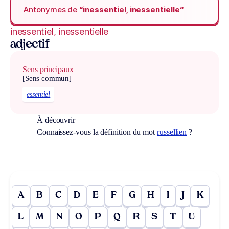
Antonymes de
“inessentiel, inessentielle“
inessentiel, inessentielle
adjectif
Sens principaux
[Sens commun]
essentiel
À découvrir
Connaissez-vous la définition du mot
russellien
?
A
B
C
D
E
F
G
H
I
J
K
L
M
N
O
P
Q
R
S
T
U