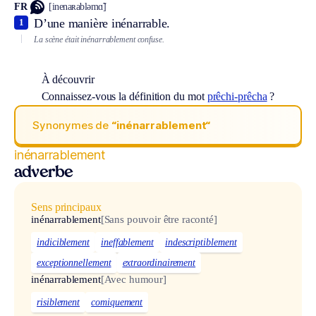
FR
[inenaʀabləmɑ̃]
D’une manière inénarrable.
1
La scène était inénarrablement confuse.
À découvrir
Connaissez-vous la définition du mot
prêchi-prêcha
?
Synonymes de
“inénarrablement“
inénarrablement
adverbe
Sens principaux
inénarrablement
[Sans pouvoir être raconté]
indiciblement
ineffablement
indescriptiblement
exceptionnellement
extraordinairement
inénarrablement
[Avec humour]
risiblement
comiquement