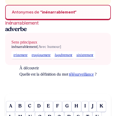
Antonymes de
“inénarrablement“
inénarrablement
adverbe
Sens principaux
inénarrablement
[Avec humour]
tristement
tragiquement
lugubrement
sinistrement
À découvrir
Quelle est la définition du mot
télésurveillance
?
A
B
C
D
E
F
G
H
I
J
K