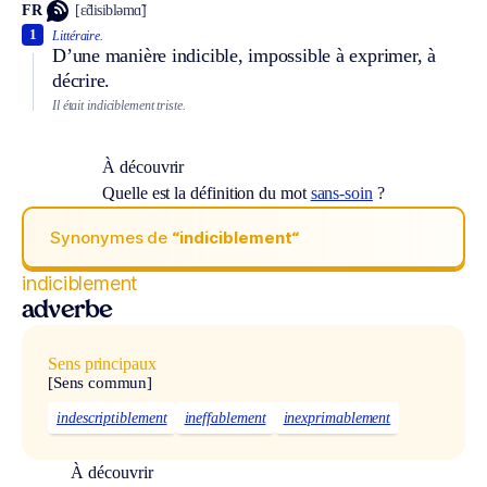
FR
[ɛ̃disibləmɑ̃]
1
Littéraire.
D’une manière indicible, impossible à exprimer, à
décrire.
Il était indiciblement triste.
À découvrir
Quelle est la définition du mot
sans-soin
?
Synonymes de
“indiciblement“
indiciblement
adverbe
Sens principaux
[Sens commun]
indescriptiblement
ineffablement
inexprimablement
À découvrir