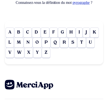
Connaissez-vous la définition du mot
pyrographe
?
A
B
C
D
E
F
G
H
I
J
K
L
M
N
O
P
Q
R
S
T
U
V
W
X
Y
Z