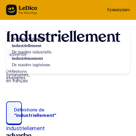
Aller au contenu
Synonymes
Industriellement
Ne pas confondre
industriellement
De manière industrielle.
adverbe
industrieusement
De manière ingénieuse.
Définitions,
synonymes,
exemples
en français
Définitions de
“industriellement“
industriellement