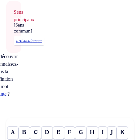
Sens
principaux
[Sens
commun]
artisanalement
découvrir
nnaissez-
us la
inition
 mot
inte
?
A
B
C
D
E
F
G
H
I
J
K