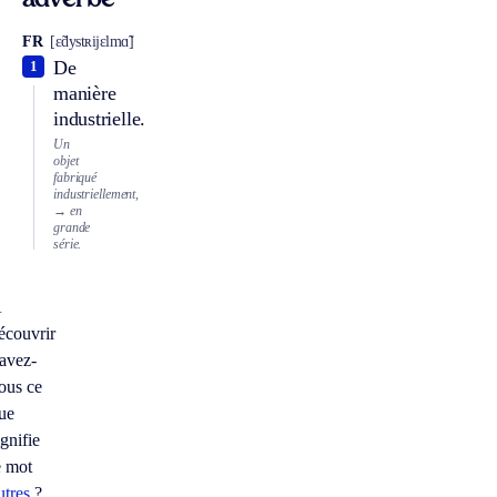
adverbe
FR
[ɛ̃dystʀijɛlmɑ̃]
De
1
manière
industrielle.
Un
objet
fabriqué
industriellement,
→ en
grande
série.
À
écouvrir
avez-
ous ce
ue
ignifie
e mot
utres
?