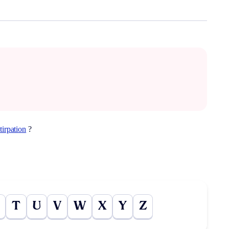
tirpation
?
T
U
V
W
X
Y
Z