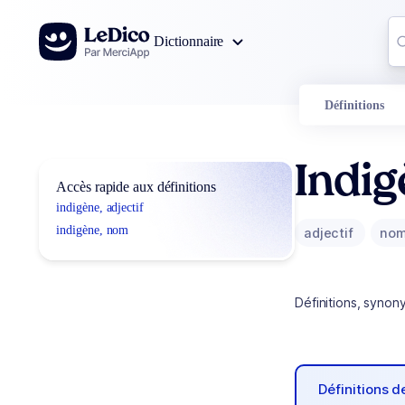
Aller au contenu
Co
Dictionnaire
0
r
Définitions
Indi
Accès rapide aux définitions
indigène, adjectif
indigène, nom
adjectif
no
Définitions, synon
Définitions 