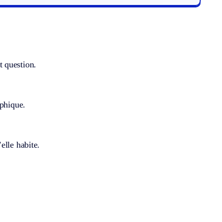
st question.
aphique.
elle habite.