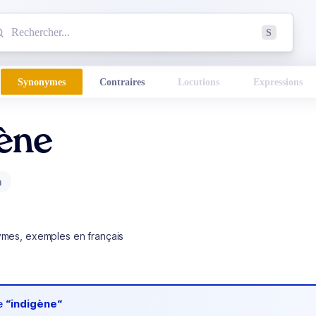
mmencez à chercher un mot dans le dictionnaire :
S
esults found.
Synonymes
Contraires
Locutions
Expressions
gène
m
ymes, exemples en français
de
“indigène“