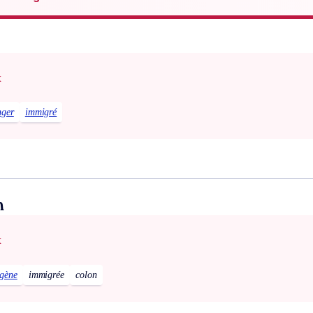
x
nger
immigré
n
x
ogène
immigrée
colon