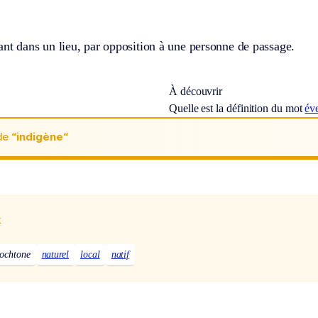
nt dans un lieu, par opposition à une personne de passage.
À découvrir
Quelle est la définition du mot
év
de
“indigène“
x
ochtone
naturel
local
natif