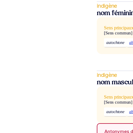
indigène
nom fémini
Sens principau
[Sens commun]
autochtone
ab
indigène
nom mascul
Sens principau
[Sens commun]
autochtone
ab
Antonymes 