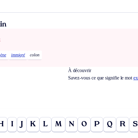
in
x
gène
immigré
colon
À découvrir
Savez-vous ce que signifie le mot
ex
H
I
J
K
L
M
N
O
P
Q
R
S