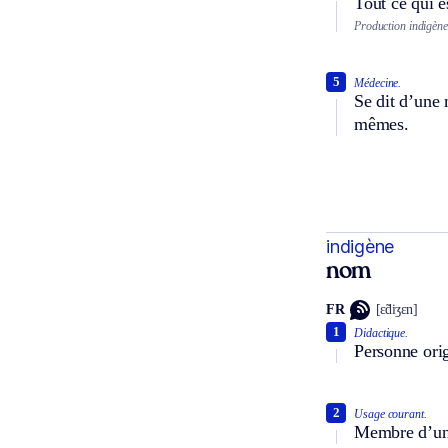
Tout ce qui e
Production indigène
5
Médecine.
Se dit d’une 
mêmes.
indigène
nom
FR
[ɛ̃diʒɛn]
1
Didactique.
Personne orig
2
Usage courant.
Membre d’une 