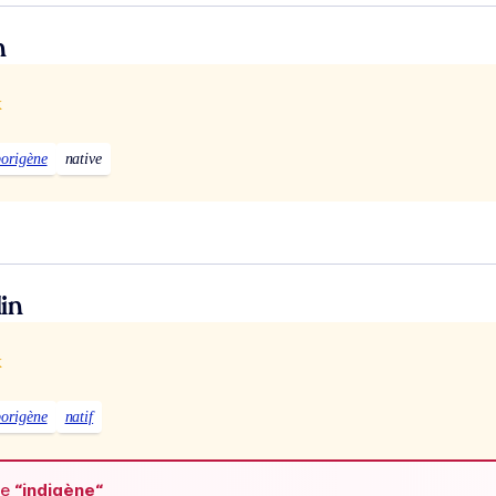
n
x
origène
native
in
x
origène
natif
de
“indigène“