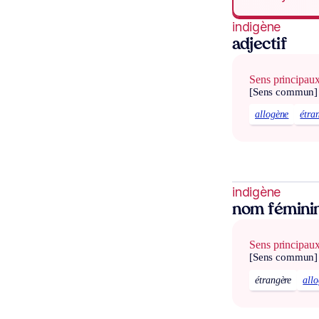
indigène
adjectif
Sens principau
[Sens commun]
allogène
étra
indigène
nom fémini
Sens principau
[Sens commun]
étrangère
all