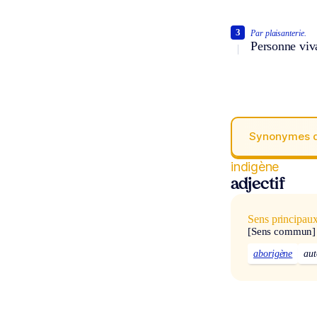
3
Par plaisanterie.
Personne viva
Synonymes 
indigène
adjectif
Sens principau
[Sens commun]
aborigène
aut