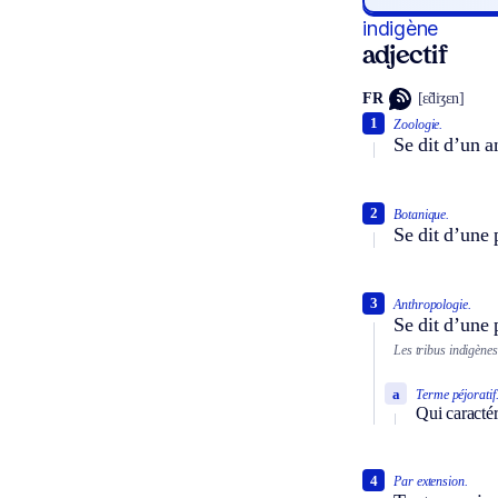
indigène
adjectif
FR
[ɛ̃diʒɛn]
1
Zoologie.
Se dit d’un an
2
Botanique.
Se dit d’une 
3
Anthropologie.
Se dit d’une 
Les tribus indigènes
a
Terme péjoratif
Qui caracté
4
Par extension.