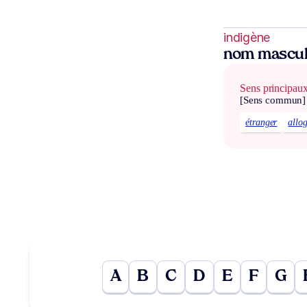
indigène
nom mascul
Sens principau
[Sens commun]
étranger
allo
A
B
C
D
E
F
G