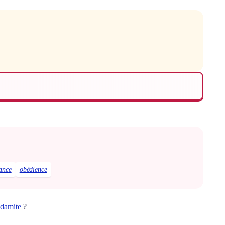
ance
obédience
adamite
?