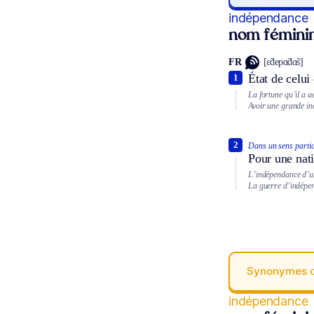
indépendance
nom fémini
FR
[ɛ̃depɑ̃dɑ̃s]
État de celui
1
La fortune qu’il a a
Avoir une grande in
2
Dans un sens partic
Pour une nati
L’indépendance d’u
La guerre d’indépen
Synonymes 
indépendance