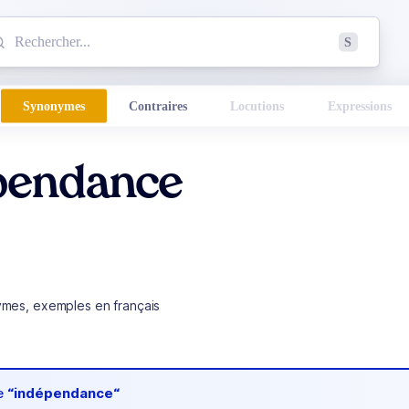
mmencez à chercher un mot dans le dictionnaire :
S
esults found.
Synonymes
Contraires
Locutions
Expressions
pendance
ymes, exemples en français
de
“indépendance“