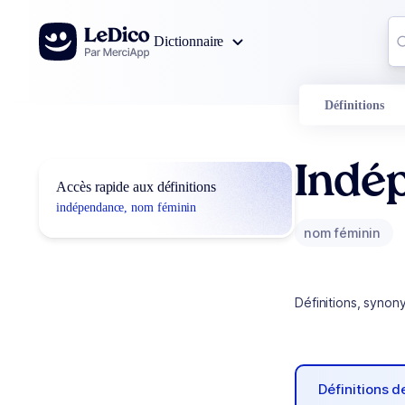
Aller au contenu
Co
Dictionnaire
0
r
Définitions
Indé
Accès rapide aux définitions
indépendance, nom féminin
nom féminin
Définitions, synon
Définitions 