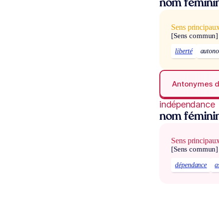
nom fémini
Sens principau
[Sens commun]
liberté
auton
Antonymes 
indépendance
nom fémini
Sens principau
[Sens commun]
dépendance
a