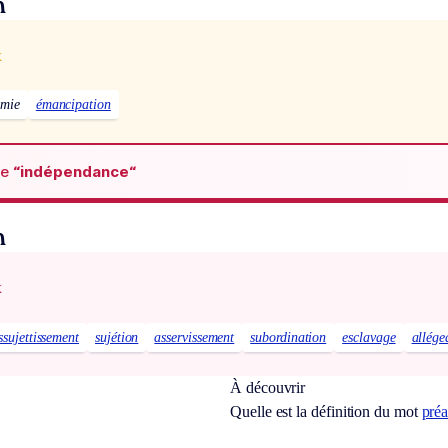
n
x
omie
émancipation
de
“indépendance“
n
x
ssujettissement
sujétion
asservissement
subordination
esclavage
allége
À découvrir
Quelle est la définition du mot
pré