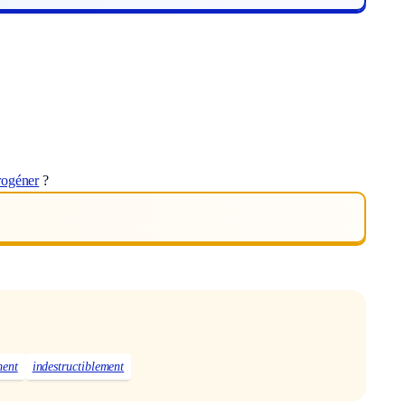
rogéner
?
ment
indestructiblement