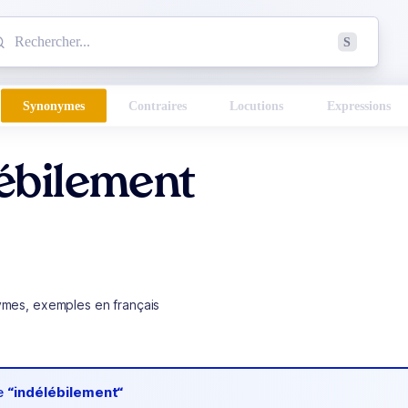
mmencez à chercher un mot dans le dictionnaire :
S
esults found.
Synonymes
Contraires
Locutions
Expressions
ébilement
ymes, exemples en français
de
“indélébilement“