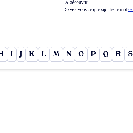
À découvrir
Savez-vous ce que signifie le mot
dé
H
I
J
K
L
M
N
O
P
Q
R
S