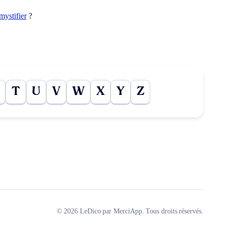
mystifier
?
T
U
V
W
X
Y
Z
© 2026 LeDico par MerciApp. Tous droits réservés.