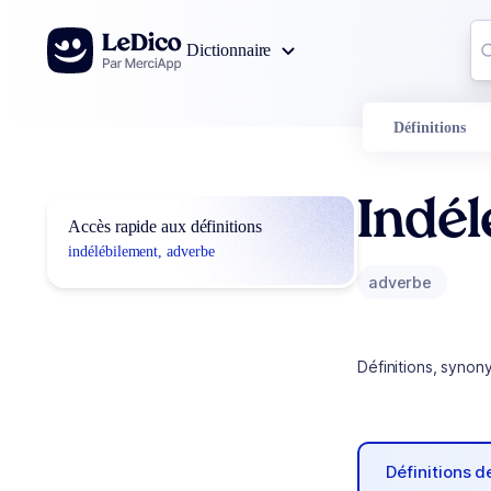
Aller au contenu
Co
Dictionnaire
0
r
Définitions
Indél
Accès rapide aux définitions
indélébilement, adverbe
adverbe
Définitions, synon
Définitions 