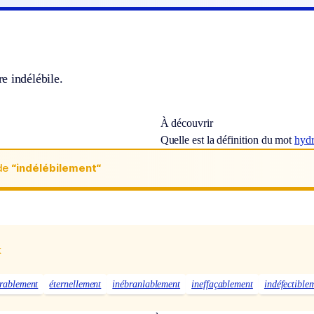
e indélébile.
À découvrir
Quelle est la définition du mot
hyd
de
“indélébilement“
x
rablement
éternellement
inébranlablement
ineffaçablement
indéfectible