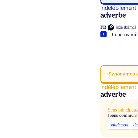
indélébilement
adverbe
FR
[ɛ̃delebilmɑ̃]
D’une manièr
1
Synonymes 
indélébilement
adverbe
Sens principau
[Sens commun]
solidement
du