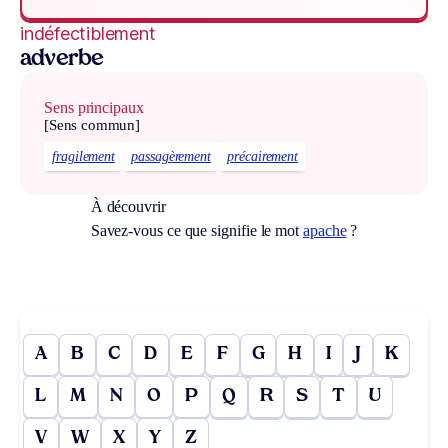
indéfectiblement
adverbe
Sens principaux
[Sens commun]
fragilement
passagèrement
précairement
À découvrir
Savez-vous ce que signifie le mot
apache
?
A
B
C
D
E
F
G
H
I
J
K
L
M
N
O
P
Q
R
S
T
U
V
W
X
Y
Z