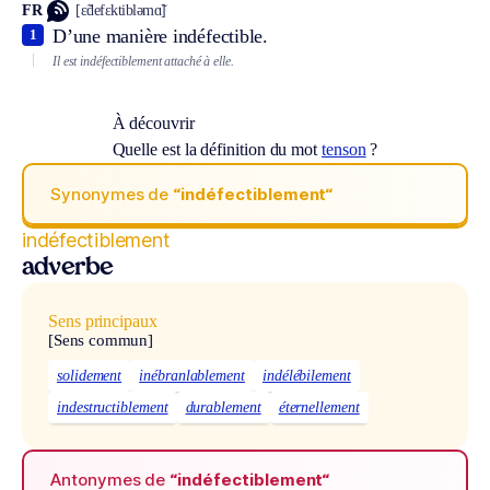
FR
[ɛ̃defɛktibləmɑ̃]
D’une manière indéfectible.
1
Il est indéfectiblement attaché à elle.
À découvrir
Quelle est la définition du mot
tenson
?
Synonymes de
“indéfectiblement“
indéfectiblement
adverbe
Sens principaux
[Sens commun]
solidement
inébranlablement
indélébilement
indestructiblement
durablement
éternellement
Antonymes de
“indéfectiblement“