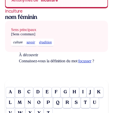
Antonymes de
“inculture“
inculture
nom féminin
Sens principaux
[Sens commun]
culture
savoir
érudition
À découvrir
Connaissez-vous la définition du mot
focusser
?
A
B
C
D
E
F
G
H
I
J
K
L
M
N
O
P
Q
R
S
T
U