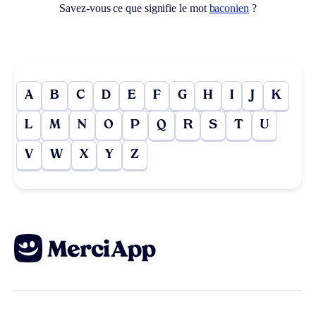
Savez-vous ce que signifie le mot
baconien
?
A
B
C
D
E
F
G
H
I
J
K
L
M
N
O
P
Q
R
S
T
U
V
W
X
Y
Z