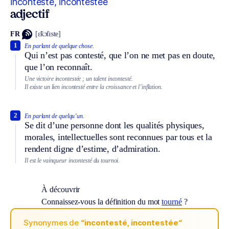
incontesté, incontestée
adjectif
FR
[ɛ̃kɔ̃tɛste]
1
En parlant de quelque chose.
Qui n’est pas contesté, que l’on ne met pas en doute,
que l’on reconnaît.
Une victoire incontestée ; un talent incontesté.
Il existe un lien incontesté entre la croissance et l’inflation.
2
En parlant de quelqu’un.
Se dit d’une personne dont les qualités physiques,
morales, intellectuelles sont reconnues par tous et la
rendent digne d’estime, d’admiration.
Il est le vainqueur incontesté du tournoi.
À découvrir
Connaissez-vous la définition du mot
tourné
?
Synonymes de
“incontesté, incontestée“