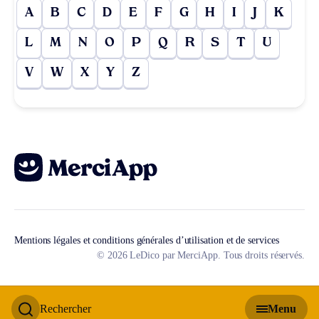
A
B
C
D
E
F
G
H
I
J
K
L
M
N
O
P
Q
R
S
T
U
V
W
X
Y
Z
Mentions légales et conditions générales d’utilisation et de services
© 2026 LeDico par MerciApp. Tous droits réservés.
Rechercher
Menu