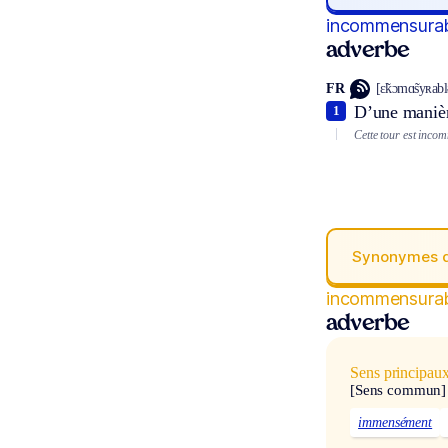
incommensura
adverbe
FR
[ɛ̃kɔmɑ̃syʀab
D’une maniè
1
Cette tour est inco
Synonymes 
incommensura
adverbe
Sens principau
[Sens commun]
immensément