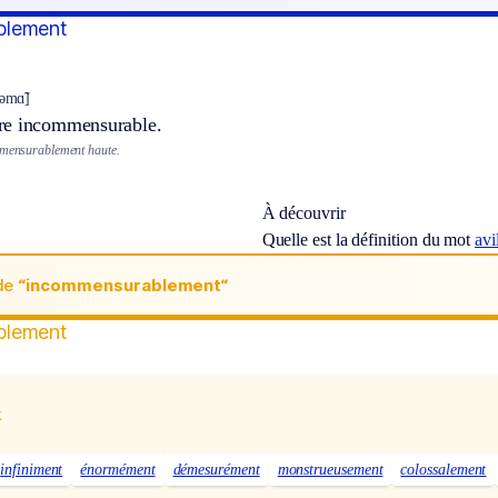
blement
ləmɑ̃]
re incommensurable.
mmensurablement haute.
À découvrir
Quelle est la définition du mot
avi
de
“incommensurablement“
blement
x
infiniment
énormément
démesurément
monstrueusement
colossalement