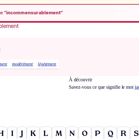
de
“incommensurablement“
blement
x
ment
modérément
légèrement
À découvrir
Savez-vous ce que signifie le mot
ja
H
I
J
K
L
M
N
O
P
Q
R
S