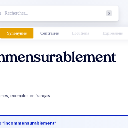
mmencez à chercher un mot dans le dictionnaire :
S
esults found.
Synonymes
Contraires
Locutions
Expressions
mmensurablement
ymes, exemples en français
de
“incommensurablement“