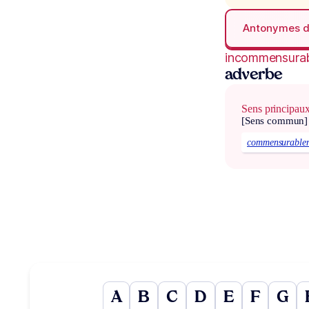
Antonymes 
incommensura
adverbe
Sens principau
[Sens commun]
commensurable
A
B
C
D
E
F
G