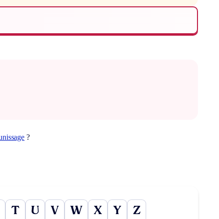
unissage
?
T
U
V
W
X
Y
Z