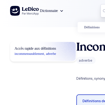
Aller au contenu
Co
Dictionnaire
0
r
Définitions
Inco
Accès rapide aux définitions
incommensurablement, adverbe
adverbe
Définitions, synon
Définitions 