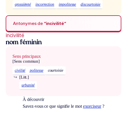
grossièreté
incorrection
impolitesse
discourtoisie
Antonymes de
“incivilité“
incivilité
nom féminin
Sens principaux
[Sens commun]
civilité
politesse
courtoisie
↪
[Litt.]
urbanité
À découvrir
Savez-vous ce que signifie le mot
exorciseur
?