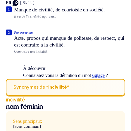
FR
[ɛ̃sivilite]
Manque de civilité, de courtoisie en société.
1
Il y a de l’incivilité à agir ainsi.
2
Par extension.
Acte, propos qui manque de politesse, de respect, qui
est contraire à la civilité.
Commettre une incivilité.
À découvrir
Connaissez-vous la définition du mot
siglage
?
Synonymes de
“incivilité“
incivilité
nom féminin
Sens principaux
[Sens commun]