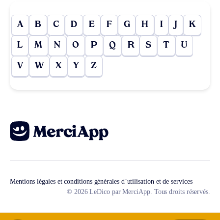
A
B
C
D
E
F
G
H
I
J
K
L
M
N
O
P
Q
R
S
T
U
V
W
X
Y
Z
Mentions légales et conditions générales d’utilisation et de services
© 2026 LeDico par MerciApp. Tous droits réservés.