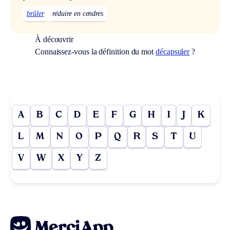
brûler
réduire en cendres
À découvrir
Connaissez-vous la définition du mot
décapsuler
?
A
B
C
D
E
F
G
H
I
J
K
L
M
N
O
P
Q
R
S
T
U
V
W
X
Y
Z