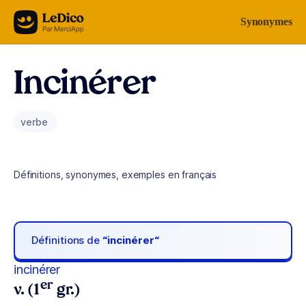
Aller au contenu
Synonymes
Incinérer
verbe
Définitions, synonymes, exemples en français
Définitions de
“incinérer“
incinérer
er
v. (1
gr.)