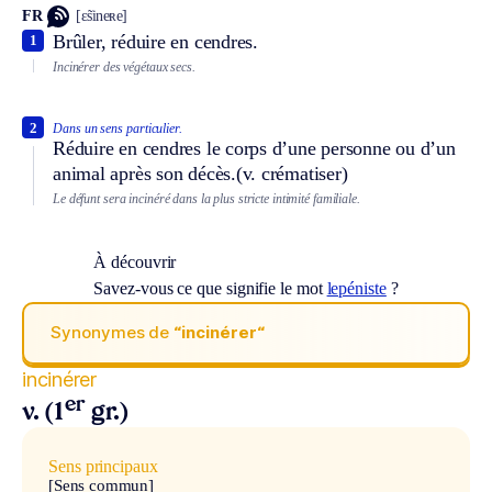
FR
[ɛ̃sineʀe]
Brûler, réduire en cendres.
1
Incinérer des végétaux secs.
2
Dans un sens particulier.
Réduire en cendres le corps d’une personne ou d’un
animal après son décès.
(v. crématiser)
Le défunt sera incinéré dans la plus stricte intimité familiale.
À découvrir
Savez-vous ce que signifie le mot
lepéniste
?
Synonymes de
“incinérer“
incinérer
er
v. (1
gr.)
Sens principaux
[Sens commun]