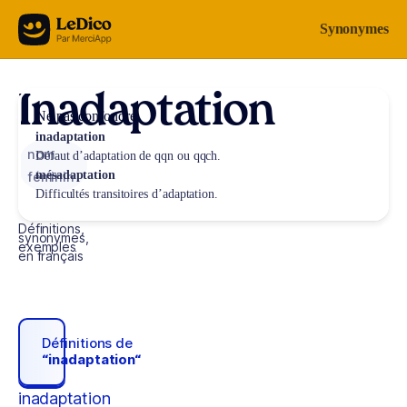
Aller au contenu
Synonymes
Inadaptation
Ne pas confondre
inadaptation
nom
Défaut d’adaptation de qqn ou qqch.
mésadaptation
féminin
Difficultés transitoires d’adaptation.
Définitions,
synonymes,
exemples
en français
Définitions de
“inadaptation“
inadaptation