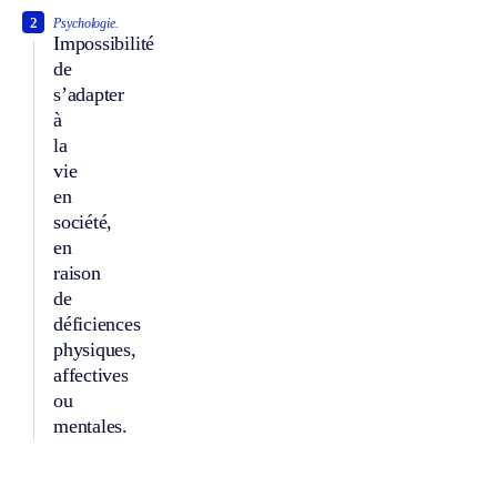
2
Psychologie.
Impossibilité
de
s’adapter
à
la
vie
en
société,
en
raison
de
déficiences
physiques,
affectives
ou
mentales.
À