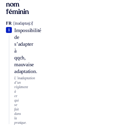
nom
féminin
FR
[inadaptasjɔ̃]
Impossibilité
1
de
s’adapter
à
qqch,
mauvaise
adaptation.
L’inadaptation
d’un
règlement
à
ce
qui
se
fait
dans
la
pratique.