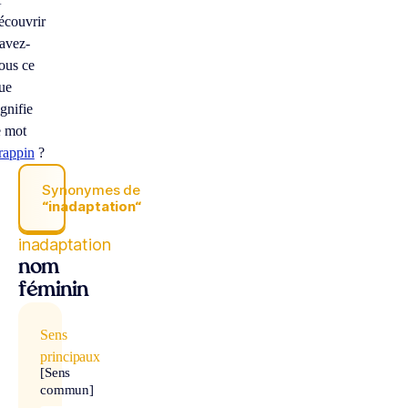
écouvrir
avez-
ous ce
ue
ignifie
e mot
rappin
?
Synonymes de
“inadaptation“
inadaptation
nom
féminin
Sens
principaux
[Sens
commun]