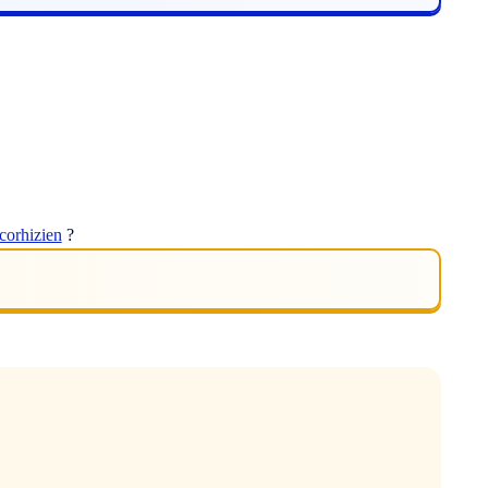
corhizien
?