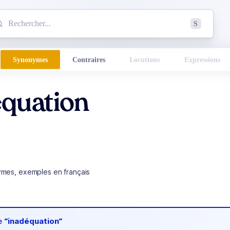
mmencez à chercher un mot dans le dictionnaire :
S
esults found.
Synonymes
Contraires
Locutions
Expressions
équation
ymes, exemples en français
de
“inadéquation“