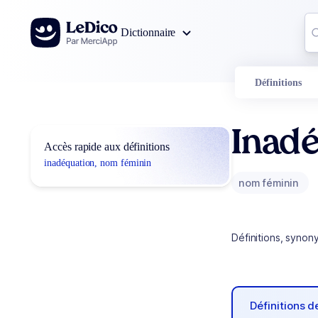
Aller au contenu
Co
Dictionnaire
0
r
Définitions
Inad
Accès rapide aux définitions
inadéquation, nom féminin
nom féminin
Définitions, synon
Définitions 