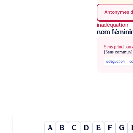
Antonymes 
inadéquation
nom fémini
Sens principau
[Sens commun]
adéquation
co
A
B
C
D
E
F
G