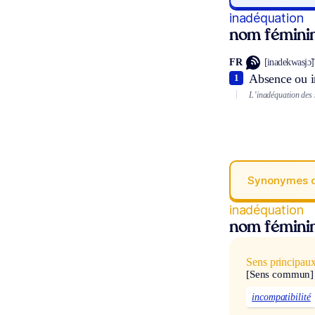
inadéquation
nom fémini
FR
[inadekwasjɔ̃]
Absence ou i
1
L’inadéquation des s
Synonymes 
inadéquation
nom fémini
Sens principau
[Sens commun]
incompatibilité