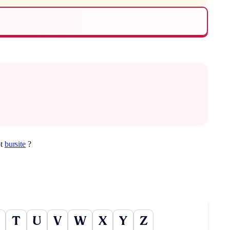
ot
bursite
?
T
U
V
W
X
Y
Z