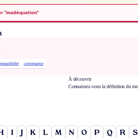
de
“inadéquation“
n
x
mpatibilité
convenance
À découvrir
Connaissez-vous la définition du m
H
I
J
K
L
M
N
O
P
Q
R
S