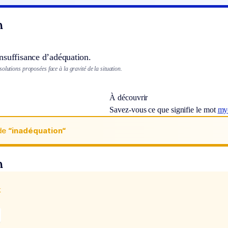
n
nsuffisance d’adéquation.
olutions proposées face à la gravité de la situation.
À découvrir
Savez-vous ce que signifie le mot
my
de
“inadéquation“
n
x