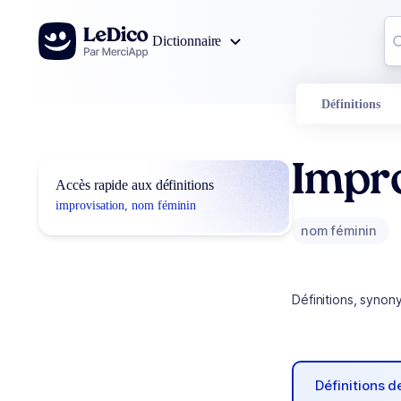
Aller au contenu
Co
Dictionnaire
0
r
Définitions
Impro
Accès rapide aux définitions
improvisation, nom féminin
nom féminin
Définitions, synon
Définitions 