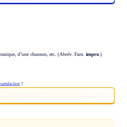
musique, d’une chanson, etc. (
Abrév.
Fam.
impro
.)
nsatisfaction
?