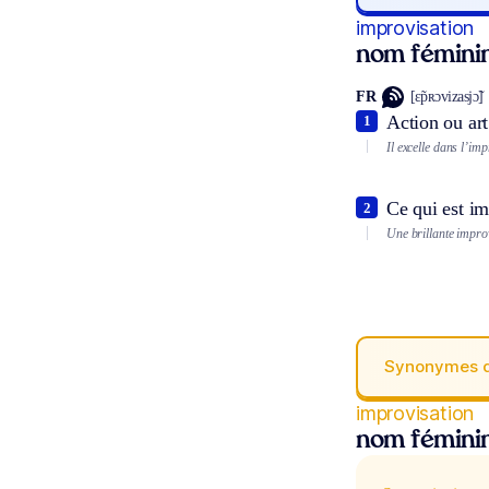
improvisation
nom fémini
FR
[ɛ̃pʀɔvizasjɔ̃]
Action ou art
1
Il excelle dans l’imp
Ce qui est im
2
Une brillante impro
Synonymes 
improvisation
nom fémini