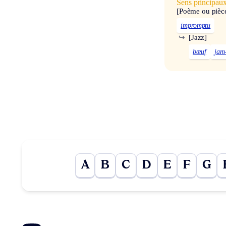
Sens principau
[Poème ou pièce
impromptu
↪
[Jazz]
bœuf
jam
A
B
C
D
E
F
G