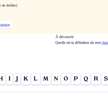
x
 de théâtre]
-session
À découvrir
Quelle est la définition du mot
cha
H
I
J
K
L
M
N
O
P
Q
R
S