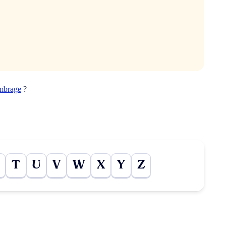
mbrage
?
T
U
V
W
X
Y
Z