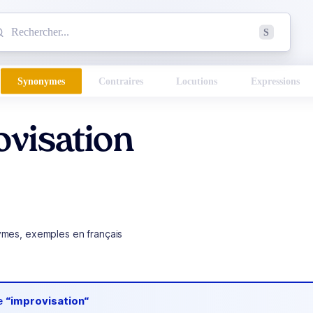
mmencez à chercher un mot dans le dictionnaire :
S
esults found.
Synonymes
Contraires
Locutions
Expressions
visation
ymes, exemples en français
de
“improvisation“