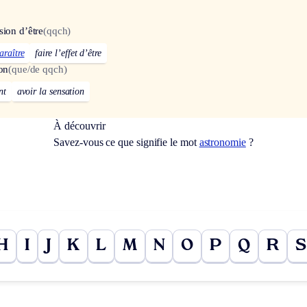
sion d’être
(qqch)
araître
faire l’effet d’être
ion
(que/de qqch)
nt
avoir la sensation
À découvrir
Savez-vous ce que signifie le mot
astronomie
?
H
I
J
K
L
M
N
O
P
Q
R
S