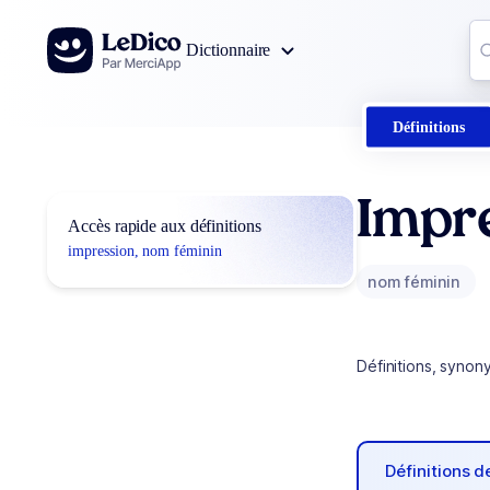
Aller au contenu
Co
Dictionnaire
0
r
Définitions
Impr
Accès rapide aux définitions
impression, nom féminin
nom féminin
Définitions, synon
Définitions 