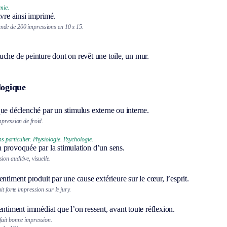
mie.
livre ainsi imprimé.
de de 200 impressions en 10 x 15.
che de peinture dont on revêt une toile, un mur.
logique
ue déclenché par un stimulus externe ou interne.
mpression de froid.
s particulier.
Physiologie.
Psychologie.
 provoquée par la stimulation d’un sens.
on auditive, visuelle.
entiment produit par une cause extérieure sur le cœur, l’esprit.
it forte impression sur le jury.
entiment immédiat que l’on ressent, avant toute réflexion.
ait bonne impression.