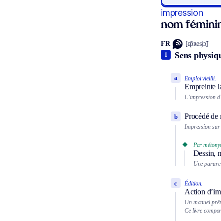
impression
nom fémini
FR
[ɛ̃pʀesjɔ̃]
Sens physiq
1
a
Emploi vieilli.
Empreinte la
L’impression d’
Procédé de r
b
Impression sur 
Par métony
Dessin, m
Une parure 
c
Édition.
Action d’imp
Un manuel prêt
Ce livre compor