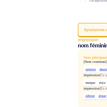
Une impression 
Synonymes 
impression
nom fémini
Sens principau
[Sens commun]
opinion
émot
impression
[Ce q
marque
trace
impression
[En 
édition
tirage