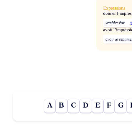
Expressions
donner l’impres
sembler être
p
avoir l’impress
avoir le sentime
A
B
C
D
E
F
G