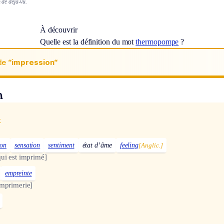
de déjà-vu.
À découvrir
Quelle est la définition du mot
thermopompe
?
de
“impression“
n
x
ion
sensation
sentiment
état d’âme
feeling
[Anglic.]
ui est imprimé]
empreinte
imprimerie]