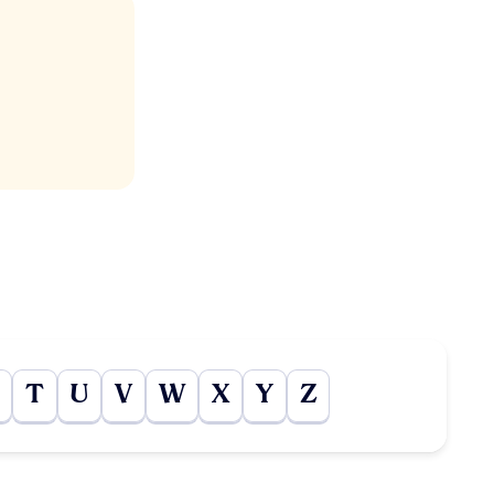
T
U
V
W
X
Y
Z