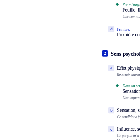
Par métony
Feuille, 
Une comman
d
Peinture.
Première cou
Sens psycho
2
Effet physiq
a
Ressentir une i
Dans un sen
Sensation
Une impressi
Sensation, s
b
Ce candidat a fa
Influence, s
c
Ce garçon m’a f