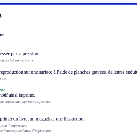
n
ue
issée par la pression.
un cachet sur de la cire.
eproduction sur une surface à l’aide de planches gravées, de lettres enduit
soie.
mie.
otif ainsi imprimé.
de couette aux impressions fleuries.
rimer un livre, un magazine, une illustration.
 pour l’impression.
te beaucoup de fautes d’impression.