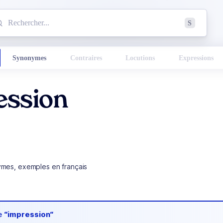
mmencez à chercher un mot dans le dictionnaire :
S
esults found.
Synonymes
Contraires
Locutions
Expressions
ession
ymes, exemples en français
de
“impression“